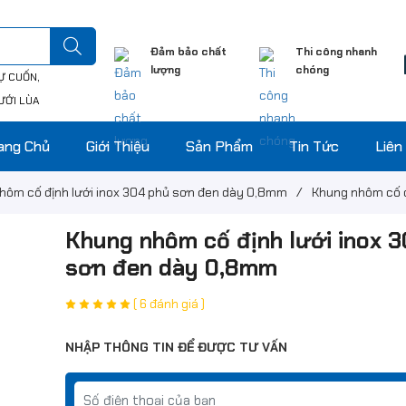
Đảm bảo chất
Thi công nhanh
lượng
chóng
Ự CUỐN
ƯỚI LÙA
ang Chủ
Giới Thiệu
Sản Phẩm
Tin Tức
Liên
hôm cố định lưới inox 304 phủ sơn đen dày 0,8mm
/
Khung nhôm cố đ
Khung nhôm cố định lưới inox 
sơn đen dày 0,8mm
( 6 đánh giá )
NHẬP THÔNG TIN ĐỂ ĐƯỢC TƯ VẤN