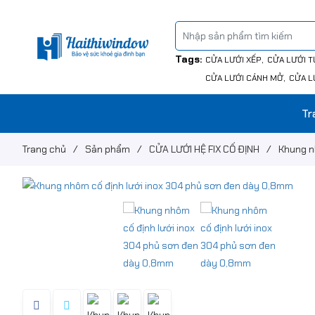
Tags:
CỬA LƯỚI XẾP
CỬA LƯỚI T
CỬA LƯỚI CÁNH MỞ
CỬA L
Tr
Trang chủ
/
Sản phẩm
/
CỬA LƯỚI HỆ FIX CỐ ĐỊNH
/
Khung n