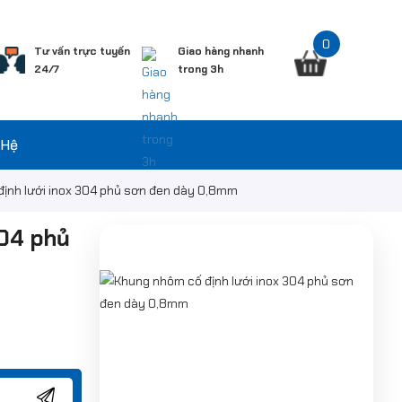
0
Tư vấn trực tuyến
Giao hàng nhanh
24/7
trong 3h
 Hệ
ịnh lưới inox 304 phủ sơn đen dày 0,8mm
304 phủ