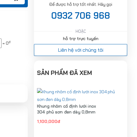
Để được hỗ trợ tốt nhất. Hãy gọi
0932 706 968
HOẶC
hỗ trợ trực tuyến
đ
=
0
Liên hệ với chúng tôi
SẢN PHẨM ĐÃ XEM
Khung nhôm cố định lưới inox
304 phủ sơn đen dày 0,8mm
1,100,000đ