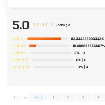
5.0
6 đánh giá
83.333333333333%
16.666666666667
0%
| 0
0%
| 0
0%
| 0
Lọc theo:
Tất cả
1
2
3
4