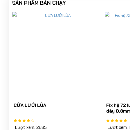
SẢN PHẨM BÁN CHẠY
Fix hệ 72 lưới Inox 304 phủ sơn đen
CỬA LƯỚI
dày 0,8mm
Lượt xem: 1927
Lượt xem: