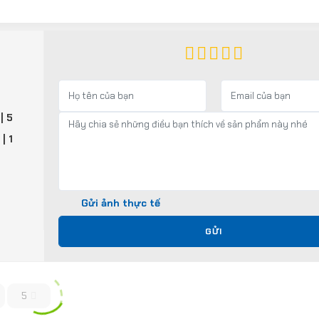
| 5
%
| 1
Gửi ảnh thực tế
GỬI
5