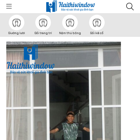
Giường lười
Gối trang trí
Nệm thú bông
Gối kê cổ