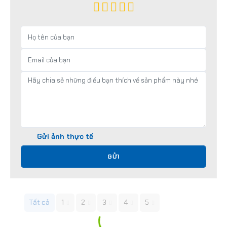
Gửi ảnh thực tế
GỬI
Tất cả
1
2
3
4
5