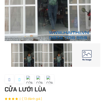
CỬA LƯỚI LÙA
( 13 đánh giá )