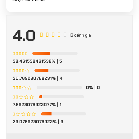
4.0
13 đánh giá
38.461538461538%
| 5
30.769230769231%
| 4
0%
| 0
7.6923076923077%
| 1
23.076923076923%
| 3