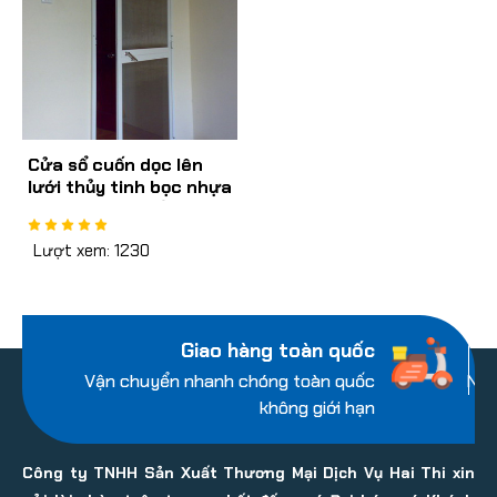
Cửa sổ cuốn dọc lên
lưới thủy tinh bọc nhựa
- không giảm tốc
Lượt xem: 1230
Giao hàng toàn quốc
Vận chuyển nhanh chóng toàn quốc
Nhi
không giới hạn
Công ty TNHH Sản Xuất Thương Mại Dịch Vụ Hai Thi xin