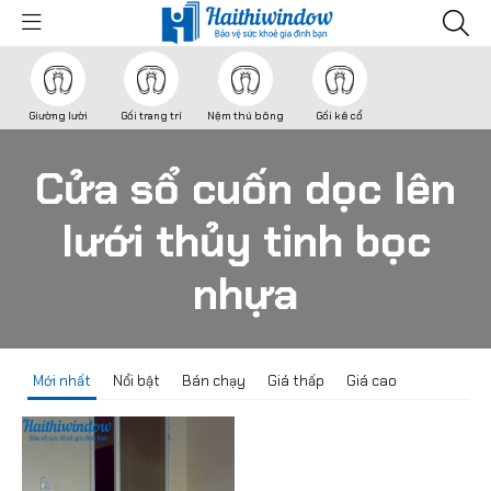
Giường lười
Gối trang trí
Nệm thú bông
Gối kê cổ
Cửa sổ cuốn dọc lên
lưới thủy tinh bọc
nhựa
Mới nhất
Nổi bật
Bán chạy
Giá thấp
Giá cao