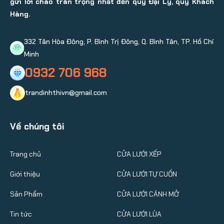
gửi lời chào trân trọng nhất đến quý Đại Lý, quý Khách
Hàng.
332 Tân Hòa Đông, P. Bình Trị Đông, Q. Bình Tân, TP. Hồ Chí
Minh
0932 706 968
trandinhthivn@gmail.com
Về chúng tôi
Trang chủ
CỬA LƯỚI XẾP
Giới thiệu
CỬA LƯỚI TỰ CUỐN
Sản Phẩm
CỬA LƯỚI CÁNH MỞ
Tin tức
CỬA LƯỚI LÙA