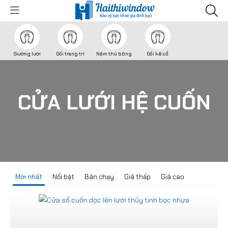
Giường lười
Gối trang trí
Nệm thú bông
Gối kê cổ
CỬA LƯỚI HỆ CUỐN
Mới nhất
Nổi bật
Bán chạy
Giá thấp
Giá cao