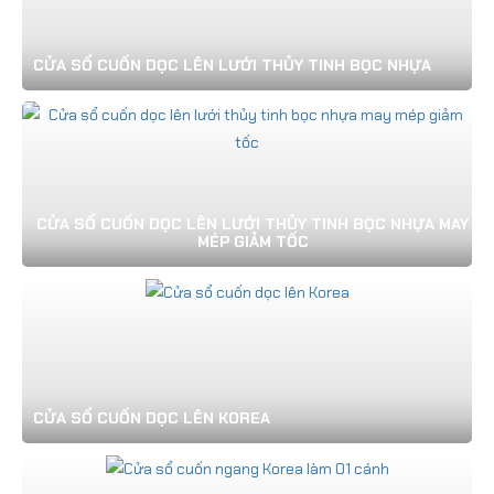
CỬA SỔ CUỐN DỌC LÊN LƯỚI THỦY TINH BỌC NHỰA
CỬA SỔ CUỐN DỌC LÊN LƯỚI THỦY TINH BỌC NHỰA MAY
MÉP GIẢM TỐC
CỬA SỔ CUỐN DỌC LÊN KOREA