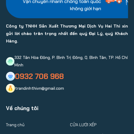
Vận chuyển nhanh chóng toàn quốc
Nhi
không giới hạn
Công ty TNHH Sản Xuất Thương Mại Dịch Vụ Hai Thi xin
gửi lời chào trân trọng nhất đến quý Đại Lý, quý Khách
Hàng.
332 Tân Hòa Đông, P. Bình Trị Đông, Q. Bình Tân, TP. Hồ Chí
Minh
0932 706 968
trandinhthivn@gmail.com
Về chúng tôi
Trang chủ
CỬA LƯỚI XẾP