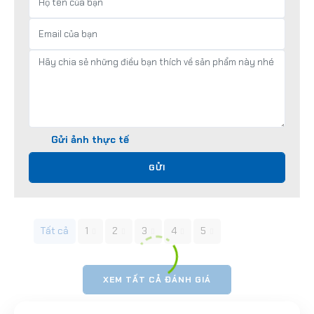
Gửi ảnh thực tế
GỬI
Tất cả
1
2
3
4
5
XEM TẤT CẢ ĐÁNH GIÁ