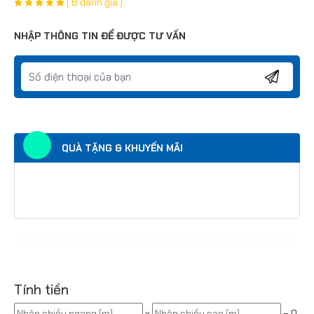
( 8 đánh giá )
NHẬP THÔNG TIN ĐỂ ĐƯỢC TƯ VẤN
QUÀ TẶNG & KHUYẾN MÃI
Tính tiền
x
=
0