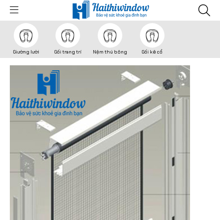
Giường lười
Gối trang trí
Nệm thú bông
Gối kê cổ