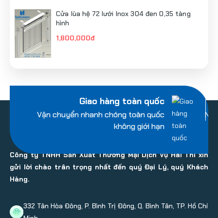
Cửa lùa hệ 72 lưới Inox 304 đen 0,35 tàng
hình
1,800,000đ
Giao hàng toàn quốc
Vận chuyển nhanh chóng toàn quốc
Nhi
không giới hạn
Công ty TNHH Sản Xuất Thương Mại Dịch Vụ Hai Thi xin
gửi lời chào trân trọng nhất đến quý Đại Lý, quý Khách
Hàng.
332 Tân Hòa Đông, P. Bình Trị Đông, Q. Bình Tân, TP. Hồ Chí
Minh