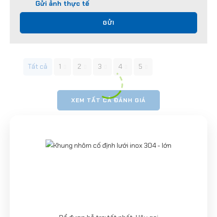
Gửi ảnh thực tế
GỬI
Tất cả
1
2
3
4
5
XEM TẤT CẢ ĐÁNH GIÁ