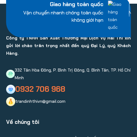
Giao hàng toàn quốc
Vận chuyển nhanh chóng toàn quốc
Nhi
không giới hạn
Công ty TNHH Sản Xuất Thương Mại Dịch Vụ Hai Thi xin
gửi lời chào trân trọng nhất đến quý Đại Lý, quý Khách
Hàng.
332 Tân Hòa Đông, P. Bình Trị Đông, Q. Bình Tân, TP. Hồ Chí
Minh
0932 706 968
trandinhthivn@gmail.com
Về chúng tôi