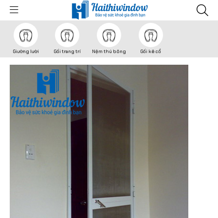
Giường lười
Gối trang trí
Nệm thú bông
Gối kê cổ