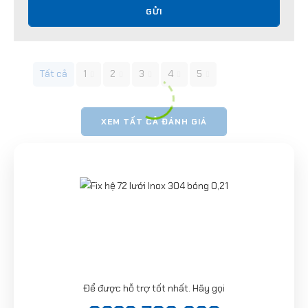
GỬI
Tất cả
1
2
3
4
5
XEM TẤT CẢ ĐÁNH GIÁ
Để được hỗ trợ tốt nhất. Hãy gọi