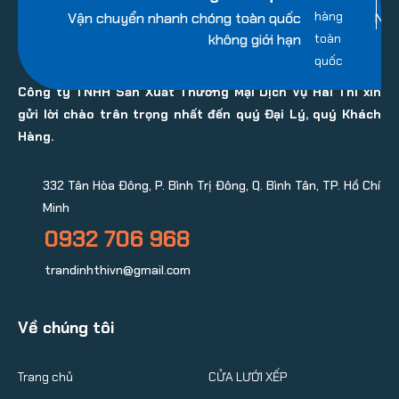
Vận chuyển nhanh chóng toàn quốc
Nhi
không giới hạn
Công ty TNHH Sản Xuất Thương Mại Dịch Vụ Hai Thi xin
gửi lời chào trân trọng nhất đến quý Đại Lý, quý Khách
Hàng.
332 Tân Hòa Đông, P. Bình Trị Đông, Q. Bình Tân, TP. Hồ Chí
Minh
0932 706 968
trandinhthivn@gmail.com
Về chúng tôi
Trang chủ
CỬA LƯỚI XẾP