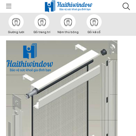
Giường lười
Gối trang trí
Nệm thú bông
Gối kê cổ