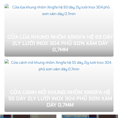
CỬA LÙA KHUNG NHÔM XINGFA HỆ 93 DÀY
2LY LƯỚI INOX 304 PHỦ SƠN XÁM DÀY
0,7MM
CỬA CÁNH MỞ KHUNG NHÔM XINGFA HỆ
55 DÀY 2LY LƯỚI INOX 304 PHỦ SƠN XÁM
DÀY 0,7MM