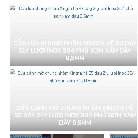
CỬA LÙA KHUNG NHÔM XINGFA HỆ 93 DÀY
2LY LƯỚI INOX 304 PHỦ SƠN XÁM DÀY
0,5MM
CỬA CÁNH MỞ KHUNG NHÔM XINGFA HỆ
55 DÀY 2LY LƯỚI INOX 304 PHỦ SƠN XÁM
DÀY 0,5MM