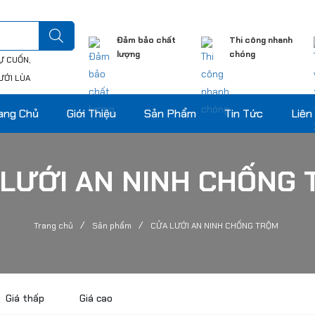
Đảm bảo chất
Thi công nhanh
lượng
chóng
Ự CUỐN
ƯỚI LÙA
ang Chủ
Giới Thiệu
Sản Phẩm
Tin Tức
Liên
LƯỚI AN NINH CHỐNG
/
/
Trang chủ
Sản phẩm
CỬA LƯỚI AN NINH CHỐNG TRỘM
Giá thấp
Giá cao