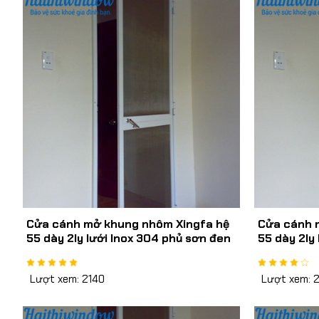
Cửa cánh mở khung nhôm Xingfa hệ
Cửa cánh 
55 dày 2ly lưới Inox 304 phủ sơn đen
55 dày 2ly
dày 0,8mm
dày 0,7mm
Lượt xem: 2140
Lượt xem: 