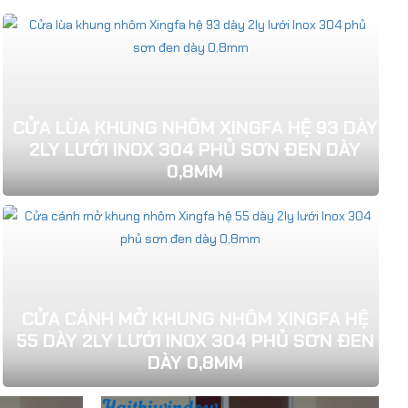
CỬA LÙA KHUNG NHÔM XINGFA HỆ 93 DÀY
2LY LƯỚI INOX 304 PHỦ SƠN ĐEN DÀY
0,8MM
CỬA CÁNH MỞ KHUNG NHÔM XINGFA HỆ
55 DÀY 2LY LƯỚI INOX 304 PHỦ SƠN ĐEN
DÀY 0,8MM