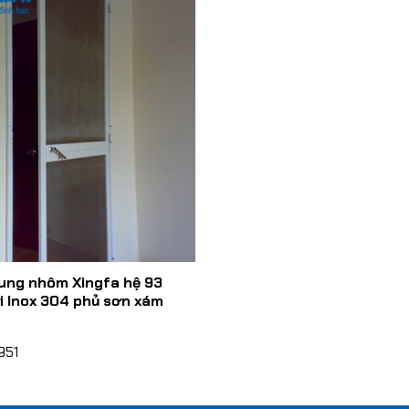
ung nhôm Xingfa hệ 93
ới Inox 304 phủ sơn xám
951