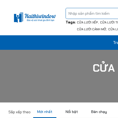
Tags:
CỬA LƯỚI XẾP
CỬA LƯỚI T
CỬA LƯỚI CÁNH MỞ
CỬA L
Tr
CỬA 
Mới nhất
Nổi bật
Bán chạy
Sắp xếp theo