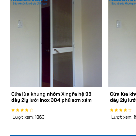
Cửa lùa khung nhôm Xingfa hệ 93
Cửa lùa kh
dày 2ly lưới Inox 304 phủ sơn xám
dày 2ly lư
dày 0,7mm
dày 0,5mm
Lượt xem: 1863
Lượt xem: 1