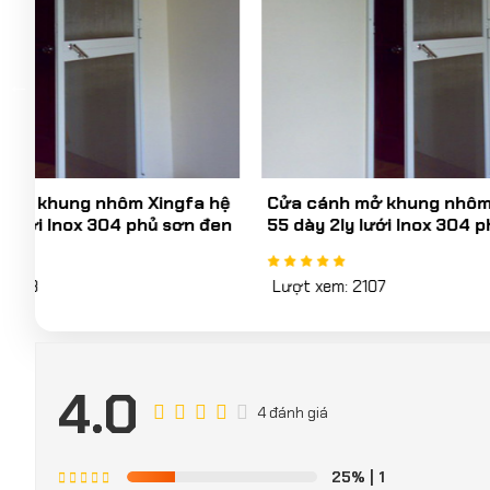
hệ
Cửa cánh mở khung nhôm Xingfa hệ
CỬA LƯỚI
en
55 dày 2ly lưới Inox 304 phủ sơn xám
dày 0,5mm
Lượt xem: 2107
Lượt xem: 
4.0
4 đánh giá
25%
| 1