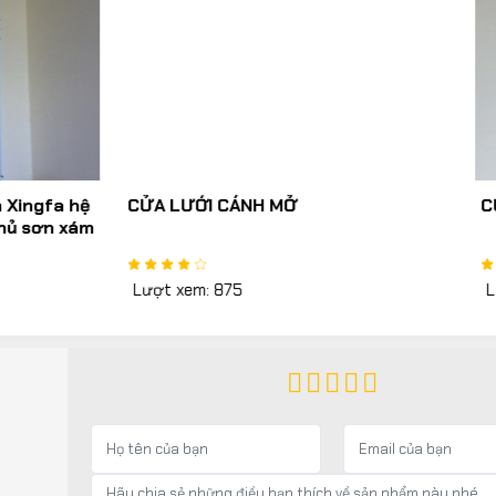
 CÁNH MỞ
CỬA LƯỚI XẾP
875
Lượt xem: 3302