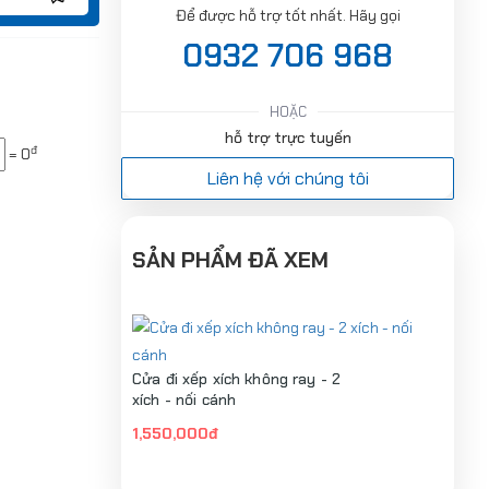
Để được hỗ trợ tốt nhất. Hãy gọi
0932 706 968
HOẶC
hỗ trợ trực tuyến
đ
=
0
Liên hệ với chúng tôi
SẢN PHẨM ĐÃ XEM
Cửa đi xếp xích không ray - 2
xích - nối cánh
1,550,000đ