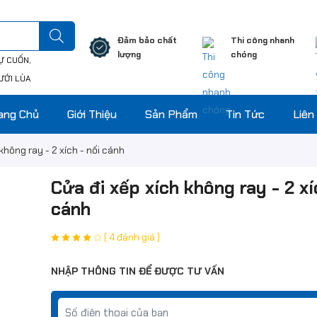
Đảm bảo chất
Thi công nhanh
lượng
chóng
Ự CUỐN
ƯỚI LÙA
ang Chủ
Giới Thiệu
Sản Phẩm
Tin Tức
Liên
không ray - 2 xích - nối cánh
Cửa đi xếp xích không ray - 2 xí
cánh
( 4 đánh giá )
NHẬP THÔNG TIN ĐỂ ĐƯỢC TƯ VẤN