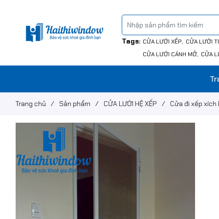
Tags:
CỬA LƯỚI XẾP
CỬA LƯỚI T
CỬA LƯỚI CÁNH MỞ
CỬA L
Tr
Trang chủ
/
Sản phẩm
/
CỬA LƯỚI HỆ XẾP
/
Cửa đi xếp xích 