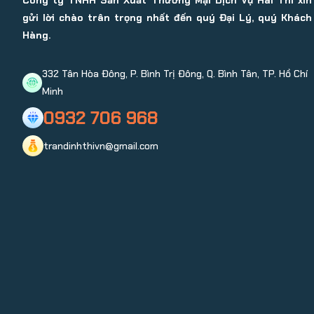
Công ty TNHH Sản Xuất Thương Mại Dịch Vụ Hai Thi xin
gửi lời chào trân trọng nhất đến quý Đại Lý, quý Khách
Hàng.
332 Tân Hòa Đông, P. Bình Trị Đông, Q. Bình Tân, TP. Hồ Chí
Minh
0932 706 968
trandinhthivn@gmail.com