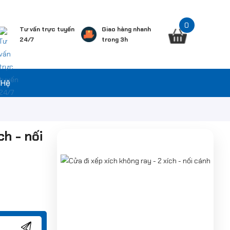
0
Tư vấn trực tuyến
Giao hàng nhanh
24/7
trong 3h
 Hệ
ch - nối